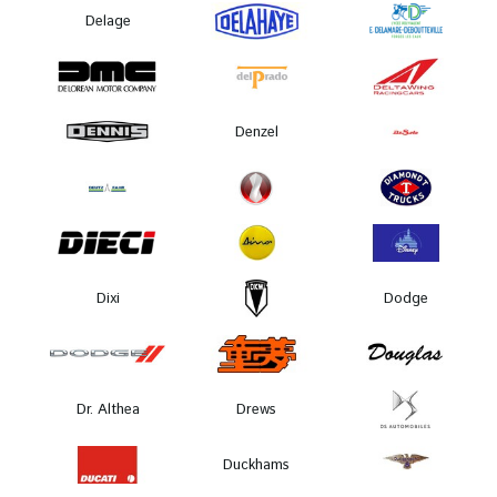
Delage
Denzel
Dixi
Dodge
Dr. Althea
Drews
Duckhams