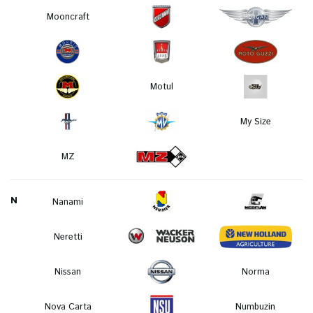
Mooncraft
Motul
My Size
MZ
N
Nanami
Neretti
Nissan
Norma
Nova Carta
Numbuzin