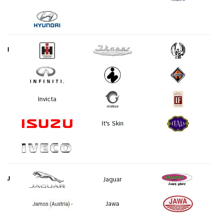
I
Invicta
It's Skin
J
Jaguar
Jawa