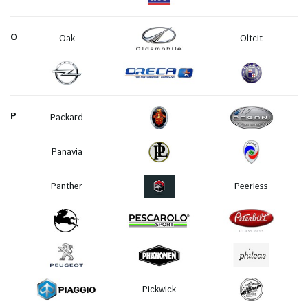
O
Oak
Oltcit
P
Packard
Panavia
Panther
Peerless
Pickwick