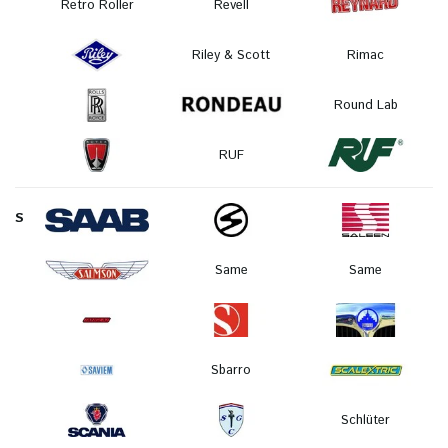
Retro Roller
Revell
Riley & Scott
Rimac
Round Lab
RUF
S
Same
Same
Sbarro
Schlüter