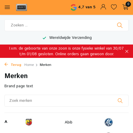
0
4,7 van 5
Wereldwijde Verzending
I.v.m. de geboorte van onze zoon is onze fysieke winkel van 30/07
t/m 01/08 gesloten. Online orders gaan gewoon door.
Terug
Home
Merken
Merken
Brand page text
A
Abib