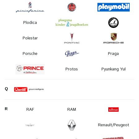
Plodica
Polestar
Porsche
Praga
Protos
Pyunkang Yul
Q
R
RAF
RAM
Renault/Peugeot