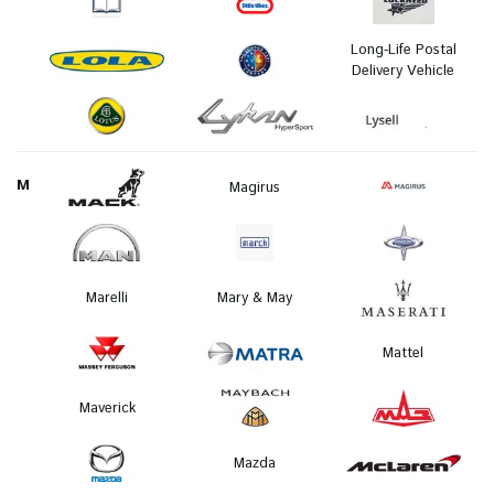
Long-Life Postal
Delivery Vehicle
M
Magirus
Marelli
Mary & May
Mattel
Maverick
Mazda