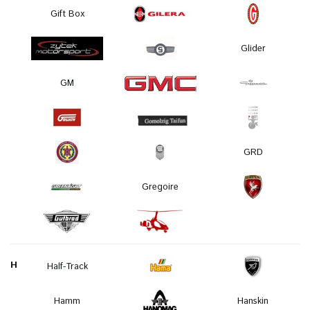
Gift Box
Glider
GM
GRD
Gregoire
H
Half-Track
Hamm
Hanskin