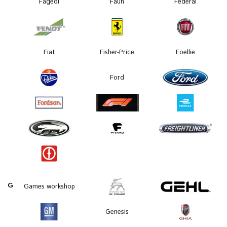
Fageol
Faun
Federal
Fiat
Fisher-Price
Foellie
Ford
G
Games workshop
Genesis