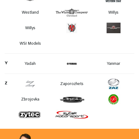
Westland
Willys
Willys
WSI Models
Y
Yadah
Yanmar
Z
Zaporozhets
Zbrojovka