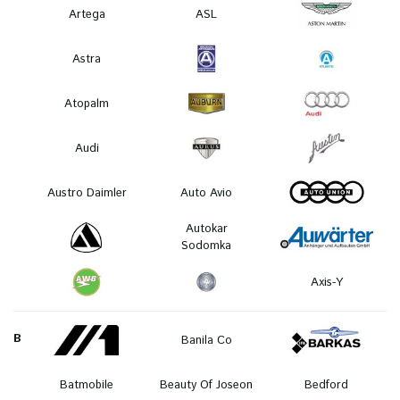
Artega
ASL
Astra
Atopalm
Audi
Austro Daimler
Auto Avio
Autokar
Sodomka
Axis-Y
B
Banila Co
Batmobile
Beauty Of Joseon
Bedford