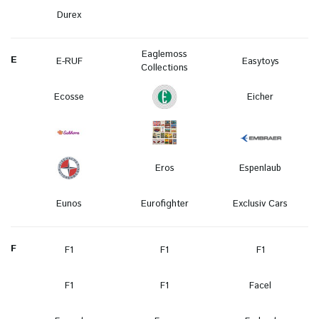
Durex
Eaglemoss
E
E-RUF
Easytoys
Collections
Ecosse
Eicher
Eros
Espenlaub
Eunos
Eurofighter
Exclusiv Cars
F
F1
F1
F1
F1
F1
Facel