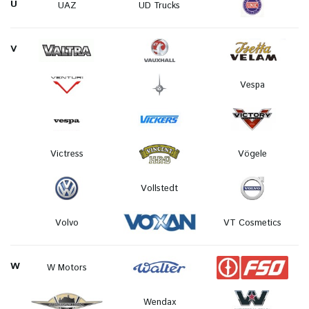
U
UAZ
UD Trucks
V
Vespa
Victress
Vögele
Vollstedt
Volvo
VT Cosmetics
W
W Motors
Wendax