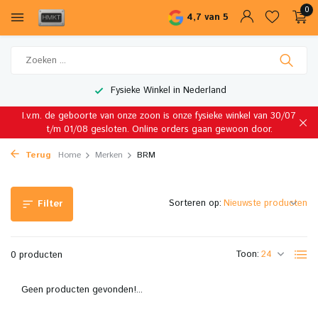
0
4,7 van 5
Fysieke Winkel in Nederland
I.v.m. de geboorte van onze zoon is onze fysieke winkel van 30/07
t/m 01/08 gesloten. Online orders gaan gewoon door.
Terug
Home
Merken
BRM
Sorteren op:
Filter
Toon:
0 producten
Geen producten gevonden!...