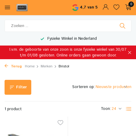
0
4,7 van 5
Fysieke Winkel in Nederland
I.v.m. de geboorte van onze zoon is onze fysieke winkel van 30/07
t/m 01/08 gesloten. Online orders gaan gewoon door.
Terug
Home
Merken
Bristol
Sorteren op:
Filter
Toon:
1 product