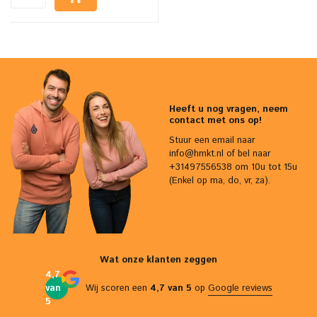
Heeft u nog vragen, neem
contact met ons op!
Stuur een email naar
info@hmkt.nl
of bel naar
+31497556538 om 10u tot 15u
(Enkel op ma, do, vr, za).
Wat onze klanten zeggen
4,7
van
Wij scoren een
4,7 van 5
op
Google reviews
5