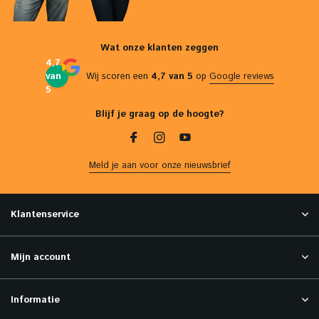
Wat onze klanten zeggen
4,7
van
Wij scoren een
4,7 van 5
op
Google reviews
5
Blijf je graag op de hoogte?
Meld je aan voor onze nieuwsbrief
Klantenservice
Mijn account
Informatie