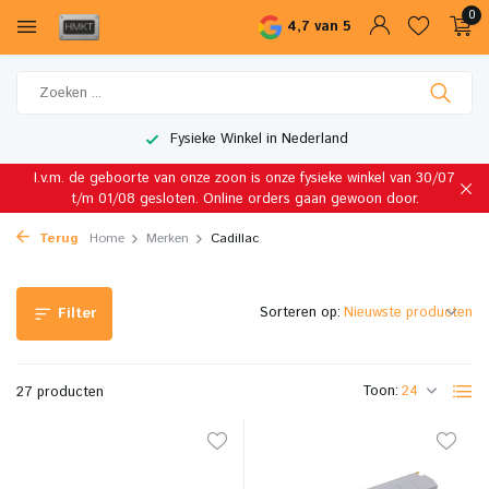
0
4,7 van 5
Wereldwijde Verzending
I.v.m. de geboorte van onze zoon is onze fysieke winkel van 30/07
t/m 01/08 gesloten. Online orders gaan gewoon door.
Terug
Home
Merken
Cadillac
Sorteren op:
Filter
Toon:
27 producten