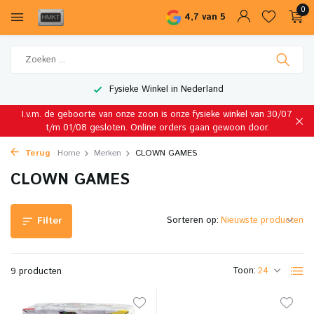
0
4,7 van 5
Fysieke Winkel in Nederland
I.v.m. de geboorte van onze zoon is onze fysieke winkel van 30/07
t/m 01/08 gesloten. Online orders gaan gewoon door.
Terug
Home
Merken
CLOWN GAMES
CLOWN GAMES
Sorteren op:
Filter
Toon:
9 producten