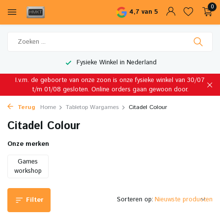
0
4,7 van 5
Wereldwijde Verzending
I.v.m. de geboorte van onze zoon is onze fysieke winkel van 30/07
t/m 01/08 gesloten. Online orders gaan gewoon door.
Terug
Home
Tabletop Wargames
Citadel Colour
Citadel Colour
Onze merken
Games
workshop
Sorteren op:
Filter