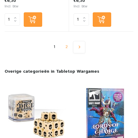
€6,30
€6,30
Incl. btw
Incl. btw
1
2
Overige categorieën in Tabletop Wargames