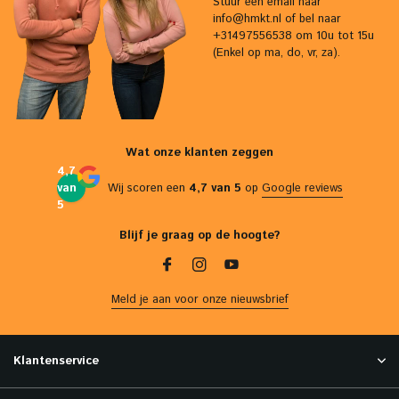
Stuur een email naar
info@hmkt.nl
of bel naar
+31497556538 om 10u tot 15u
(Enkel op ma, do, vr, za).
Wat onze klanten zeggen
4,7
van
Wij scoren een
4,7 van 5
op
Google reviews
5
Blijf je graag op de hoogte?
Meld je aan voor onze nieuwsbrief
Klantenservice