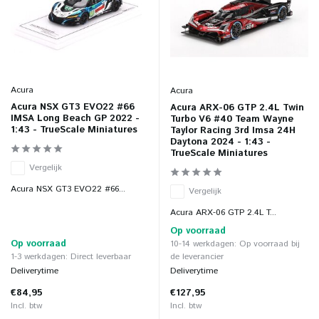
Acura
Acura
Acura NSX GT3 EVO22 #66
Acura ARX-06 GTP 2.4L Twin
IMSA Long Beach GP 2022 -
Turbo V6 #40 Team Wayne
1:43 - TrueScale Miniatures
Taylor Racing 3rd Imsa 24H
Daytona 2024 - 1:43 -
TrueScale Miniatures
Vergelijk
Acura NSX GT3 EVO22 #66...
Vergelijk
Acura ARX-06 GTP 2.4L T...
Op voorraad
Op voorraad
10-14 werkdagen: Op voorraad bij
1-3 werkdagen: Direct leverbaar
de leverancier
Deliverytime
Deliverytime
€84,95
€127,95
Incl. btw
Incl. btw