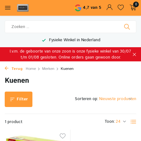
0
4,7 van 5
Fysieke Winkel in Nederland
I.v.m. de geboorte van onze zoon is onze fysieke winkel van 30/07
t/m 01/08 gesloten. Online orders gaan gewoon door.
Terug
Home
Merken
Kuenen
Kuenen
Sorteren op:
Filter
Toon:
1 product