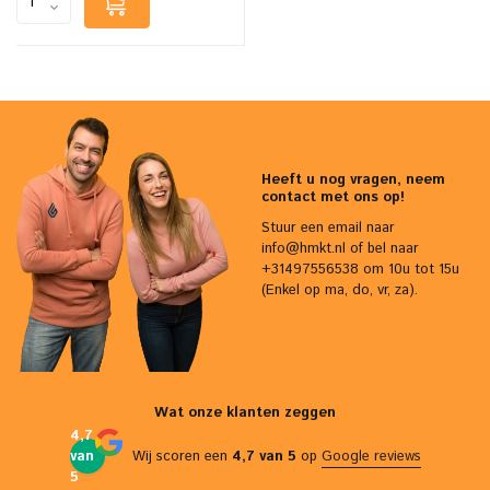
Heeft u nog vragen, neem
contact met ons op!
Stuur een email naar
info@hmkt.nl
of bel naar
+31497556538 om 10u tot 15u
(Enkel op ma, do, vr, za).
Wat onze klanten zeggen
4,7
van
Wij scoren een
4,7 van 5
op
Google reviews
5