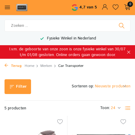
0
4,7 van 5
Fysieke Winkel in Nederland
I.v.m. de geboorte van onze zoon is onze fysieke winkel van 30/07
t/m 01/08 gesloten. Online orders gaan gewoon door.
Terug
Home
Merken
Car Transporter
Sorteren op:
Filter
Toon:
5 producten