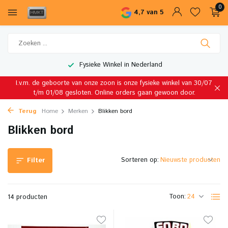
0
4,7 van 5
Fysieke Winkel in Nederland
I.v.m. de geboorte van onze zoon is onze fysieke winkel van 30/07
t/m 01/08 gesloten. Online orders gaan gewoon door.
Terug
Home
Merken
Blikken bord
Blikken bord
Sorteren op:
Filter
Toon:
14 producten