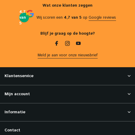
Wat onze klanten zeggen
4,7
van
Wij scoren een
4,7 van 5
op
Google reviews
5
Blijf je graag op de hoogte?
Meld je aan voor onze nieuwsbrief
Klantenservice
Mijn account
Informatie
Contact