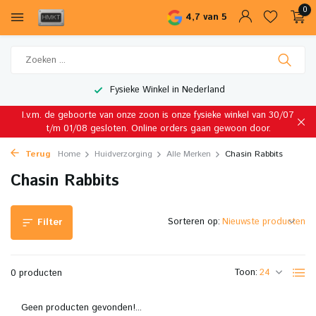
0
4,7 van 5
Fysieke Winkel in Nederland
I.v.m. de geboorte van onze zoon is onze fysieke winkel van 30/07
t/m 01/08 gesloten. Online orders gaan gewoon door.
Terug
Home
Huidverzorging
Alle Merken
Chasin Rabbits
Chasin Rabbits
Sorteren op:
Filter
Toon:
0 producten
Geen producten gevonden!...