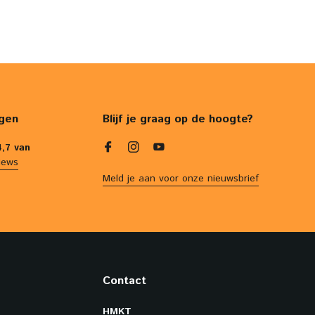
gen
Blijf je graag op de hoogte?
4,7 van
iews
Meld je aan voor onze nieuwsbrief
Contact
HMKT