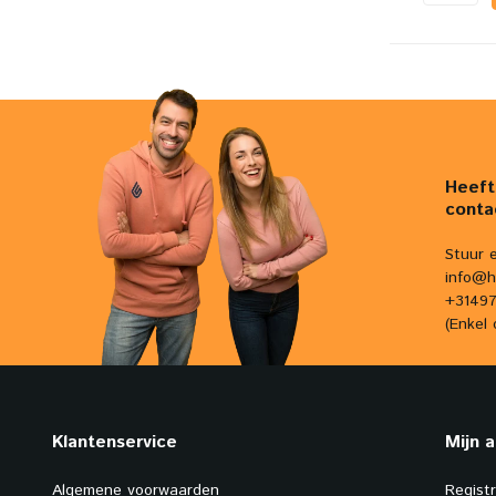
Heeft
conta
Stuur 
info@h
+31497
(Enkel 
Klantenservice
Mijn 
Algemene voorwaarden
Regist