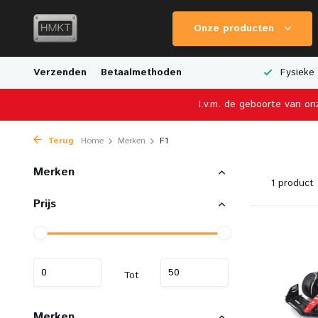
Onze producten
e Verzending
Verzenden
Breed Aanbod van Schaalmodellen
Betaalmethoden
Fysieke 
I.v.m. de geboorte van on
Terug
Home
Merken
F1
Merken
1 product
Prijs
Tot
Merken