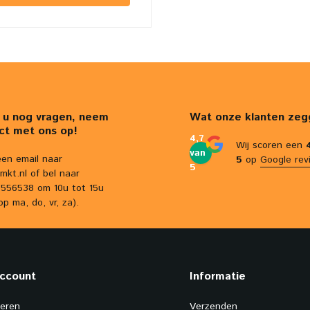
 u nog vragen, neem
Wat onze klanten zeg
ct met ons op!
4,7
Wij scoren een
van
een email naar
5
op
Google rev
5
mkt.nl
of bel naar
556538 om 10u tot 15u
op ma, do, vr, za).
account
Informatie
reren
Verzenden