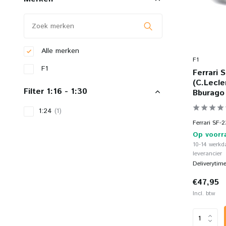
Alle merken
F1
F1
Ferrari 
(C.Lecle
Filter 1:16 - 1:30
Bburago
1:24
(1)
Ferrari SF-2
Op voorr
10-14 werkd
leverancier
Deliverytim
€47,95
Incl. btw