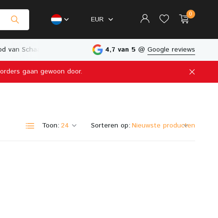
0
EUR
d van Schaalmodellen
Fysieke Winkel in Nederland
4,7 van 5
@
Google reviews
e orders gaan gewoon door.
Account aanmaken
Account aanmaken
Toon:
Sorteren op: