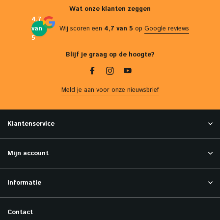
Wat onze klanten zeggen
4,7
van
Wij scoren een
4,7 van 5
op
Google reviews
5
Blijf je graag op de hoogte?
Meld je aan voor onze nieuwsbrief
Klantenservice
Mijn account
Informatie
Contact