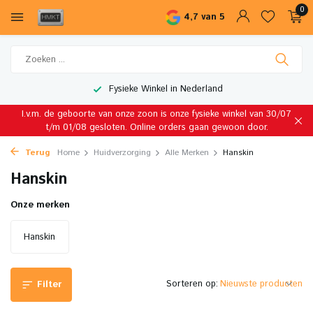
0
4,7 van 5
Fysieke Winkel in Nederland
I.v.m. de geboorte van onze zoon is onze fysieke winkel van 30/07
t/m 01/08 gesloten. Online orders gaan gewoon door.
Terug
Home
Huidverzorging
Alle Merken
Hanskin
Hanskin
Onze merken
Hanskin
Sorteren op:
Filter