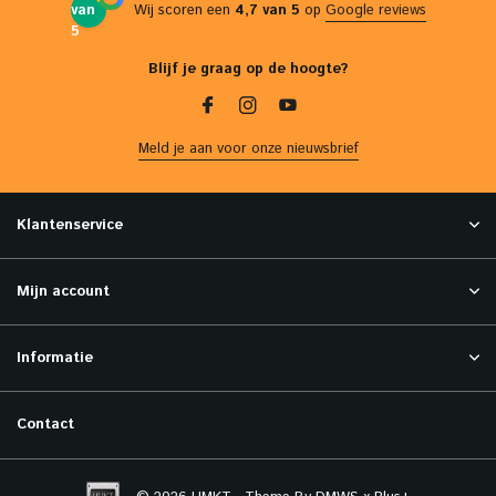
van
Wij scoren een
4,7 van 5
op
Google reviews
5
Blijf je graag op de hoogte?
Meld je aan voor onze nieuwsbrief
Klantenservice
Mijn account
Informatie
Contact