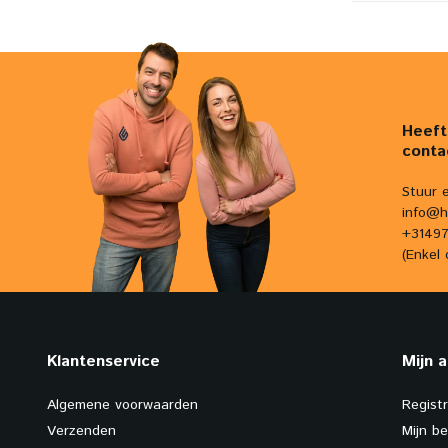
Heeft
conta
Stuur 
info@h
+31497
(Enkel 
Klantenservice
Mijn 
Algemene voorwaarden
Regist
Verzenden
Mijn be