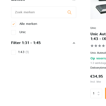
Alle merken
Unic
Unic
Unic Aut
1:43 - I
Filter 1:31 - 1:45
1:43
(1)
Unic Auteuil
Op voorr
1-3 werkdage
Deliverytim
€34,95
Incl. btw