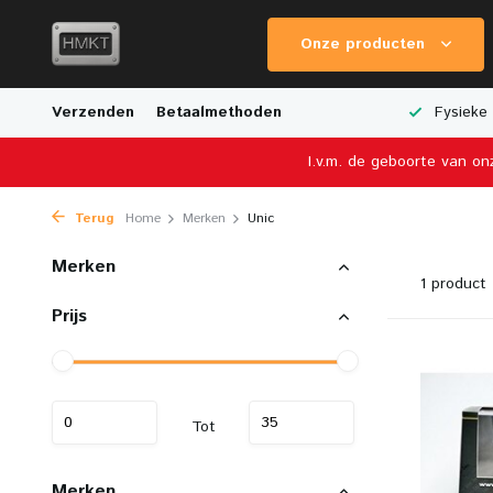
Onze producten
e Verzending
Verzenden
Breed Aanbod van Schaalmodellen
Betaalmethoden
Fysieke 
I.v.m. de geboorte van on
Terug
Home
Merken
Unic
Merken
1 product
Prijs
Tot
Merken