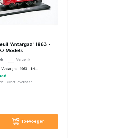
euil 'Antargaz' 1963 -
XO Models
Vergelijk
 'Antargaz' 1963 - 1:4...
aad
n: Direct leverbaar
e
Toevoegen