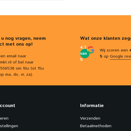
 u nog vragen, neem
Wat onze klanten zeg
ct met ons op!
4,7
Wij scoren een
van
een email naar
5
op
Google rev
5
mkt.nl
of bel naar
556538 om 10u tot 15u
op ma, do, vr, za).
account
Informatie
reren
Verzenden
stellingen
Betaalmethoden