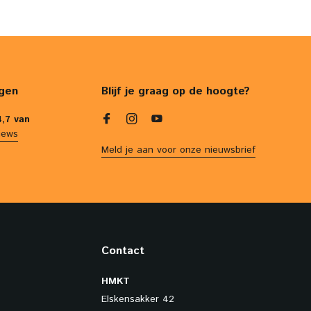
gen
Blijf je graag op de hoogte?
4,7 van
iews
Meld je aan voor onze nieuwsbrief
Contact
HMKT
Elskensakker 42