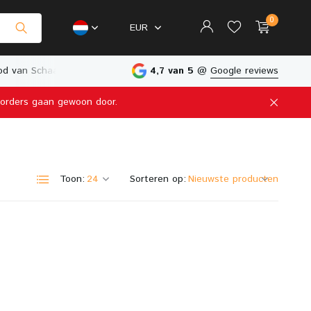
0
EUR
d van Schaalmodellen
Fysieke Winkel in Nederland
4,7 van 5
@
Google reviews
e orders gaan gewoon door.
Account aanmaken
Account aanmaken
Toon:
Sorteren op: