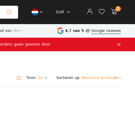
0
EUR
len
Fysieke Winkel in Nederland
4,7 van 5
@
Google reviews
e orders gaan gewoon door.
Account aanmaken
Account aanmaken
Toon:
Sorteren op: