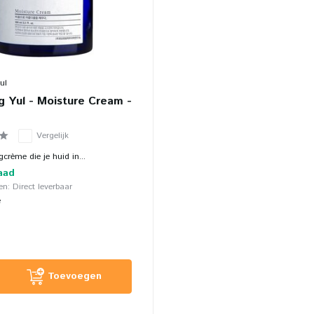
ul
 Yul - Moisture Cream -
Vergelijk
gcrème die je huid in...
aad
n: Direct leverbaar
e
Toevoegen