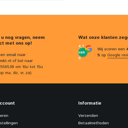
 u nog vragen, neem
Wat onze klanten zeg
ct met ons op!
4,7
Wij scoren een
van
een email naar
5
op
Google rev
5
mkt.nl
of bel naar
556538 om 10u tot 15u
op ma, do, vr, za).
account
Informatie
reren
Verzenden
stellingen
Betaalmethoden