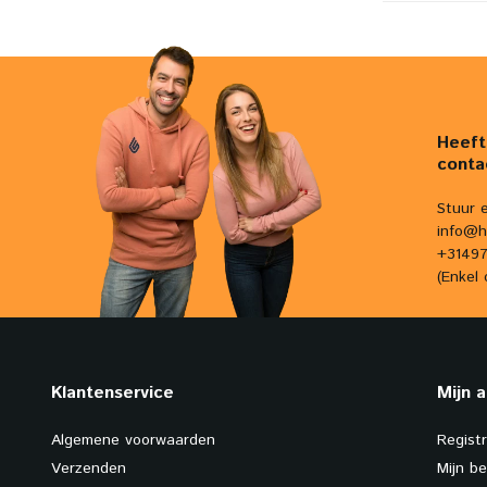
Heeft
conta
Stuur 
info@h
+31497
(Enkel 
Klantenservice
Mijn 
Algemene voorwaarden
Regist
Verzenden
Mijn be