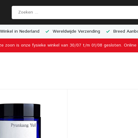
Wereldwijde Verzending
Breed Aanbod van Schaalmodel
ze zoon is onze fysieke winkel van 30/07 t/m 01/08 gesloten. Onlin