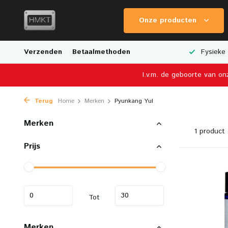
Onze producten
Breed Aanbod van Schaalmodellen
Verzenden
Betaalmethoden
Fysieke Winkel in Nederland
I.v.m. de geboorte van on
Terug
Home
Merken
Pyunkang Yul
Merken
1 product
Prijs
Tot
Merken