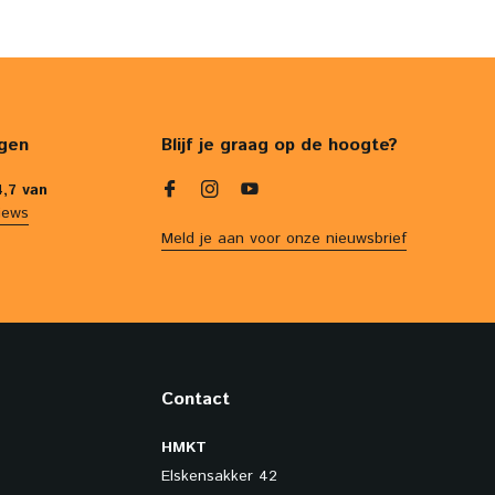
gen
Blijf je graag op de hoogte?
4,7 van
iews
Meld je aan voor onze nieuwsbrief
Contact
HMKT
Elskensakker 42