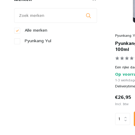
Alle merken
Pyunkang Y
Pyunkang Yul
Pyunkang
100ml
Een rijke da
Op voorr
1-3 werkdage
Deliverytim
€26,95
Incl. btw