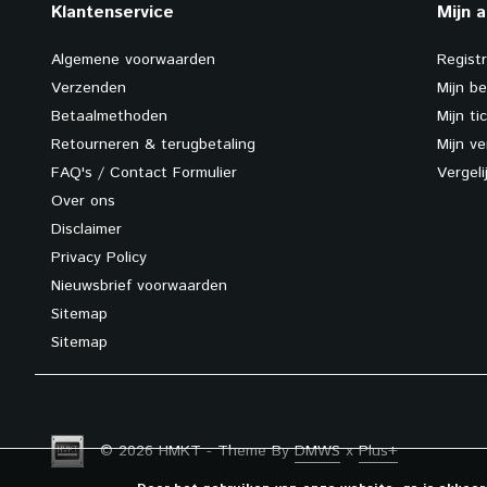
Klantenservice
Mijn 
Algemene voorwaarden
Regist
Verzenden
Mijn be
Betaalmethoden
Mijn ti
Retourneren & terugbetaling
Mijn ve
FAQ's / Contact Formulier
Vergel
Over ons
Disclaimer
Privacy Policy
Nieuwsbrief voorwaarden
Sitemap
Sitemap
© 2026 HMKT - Theme By
DMWS
x
Plus+