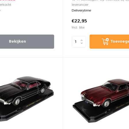
verkocht
leverancier
e
Deliverytime
€22,95
Incl. btw
Bekijken
Toevoeg