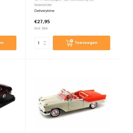
leverancier
Deliverytime
€27,95
Incl. btw
en
Toevoegen