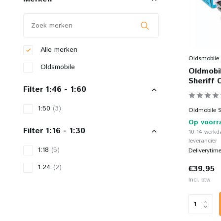
Alle merken
Oldsmobile
Oldsmobile
Oldmobi
Sheriff 
Filter 1:46 - 1:60
1:50
(3)
Oldmobile Su
Op voorr
Filter 1:16 - 1:30
10-14 werkd
leverancier
1:18
(5)
Deliverytim
1:24
(2)
€39,95
Incl. btw