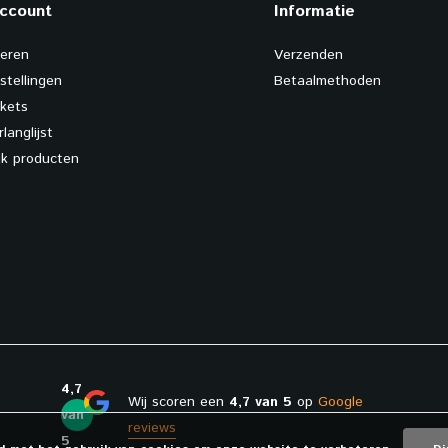
account
Informatie
reren
Verzenden
stellingen
Betaalmethoden
ckets
rlanglijst
ijk producten
4,7
Wij scoren een
4,7 van 5
op
Google
van
reviews
5