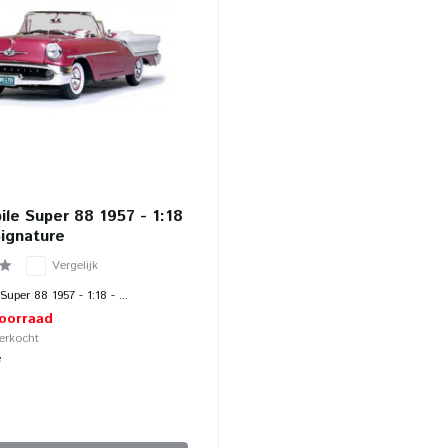
le Super 88 1957 - 1:18
ignature
Vergelijk
uper 88 1957 - 1:18 - ...
voorraad
verkocht
e