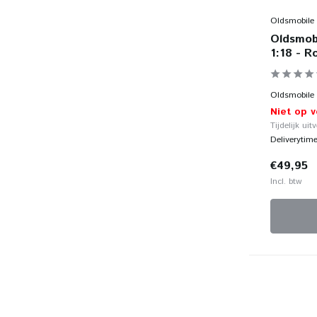
Oldsmobile
Oldsmob
1:18 - R
Oldsmobile T
Niet op 
Tijdelijk uit
Deliverytim
€49,95
Incl. btw