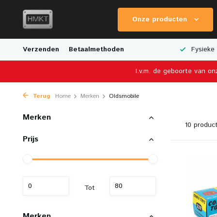
Onze producten
e Verzending
Verzenden
Breed Aanbod van Schaalmodellen
Betaalmethoden
Fysieke 
I.v.m. de geboorte van on
Terug
Home
Merken
Oldsmobile
Merken
10 produc
Prijs
Tot
Merken