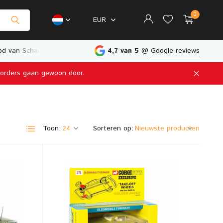
0
EUR
d van Schaalmodellen
Fysieke Winkel in Nederland
4,7 van 5
@
Google reviews
e orders gaan gewoon door.
Account aanmaken
Account aanmaken
Toon:
Sorteren op: