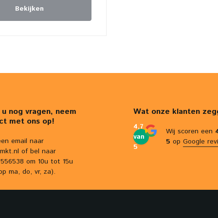
Bekijken
 u nog vragen, neem
Wat onze klanten zeg
ct met ons op!
4,7
Wij scoren een
van
een email naar
5
op
Google rev
5
mkt.nl
of bel naar
556538 om 10u tot 15u
op ma, do, vr, za).