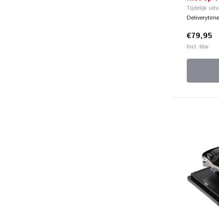
Tijdelijk uit
Deliverytim
€79,95
Incl. btw