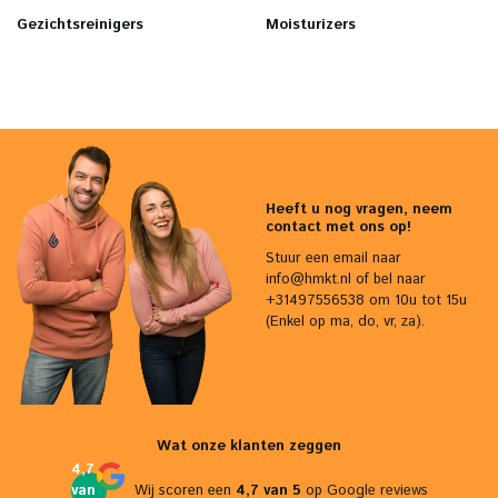
Gezichtsreinigers
Moisturizers
Heeft u nog vragen, neem
contact met ons op!
Stuur een email naar
info@hmkt.nl
of bel naar
+31497556538 om 10u tot 15u
(Enkel op ma, do, vr, za).
Wat onze klanten zeggen
4,7
van
Wij scoren een
4,7 van 5
op
Google reviews