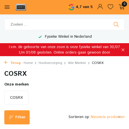
0
4,7 van 5
Fysieke Winkel in Nederland
I.v.m. de geboorte van onze zoon is onze fysieke winkel van 30/07
t/m 01/08 gesloten. Online orders gaan gewoon door.
Terug
Home
Huidverzorging
Alle Merken
COSRX
COSRX
Onze merken
COSRX
Sorteren op:
Filter