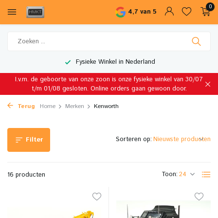
0
4,7 van 5
Fysieke Winkel in Nederland
I.v.m. de geboorte van onze zoon is onze fysieke winkel van 30/07
t/m 01/08 gesloten. Online orders gaan gewoon door.
Terug
Home
Merken
Kenworth
Sorteren op:
Filter
Toon:
16 producten