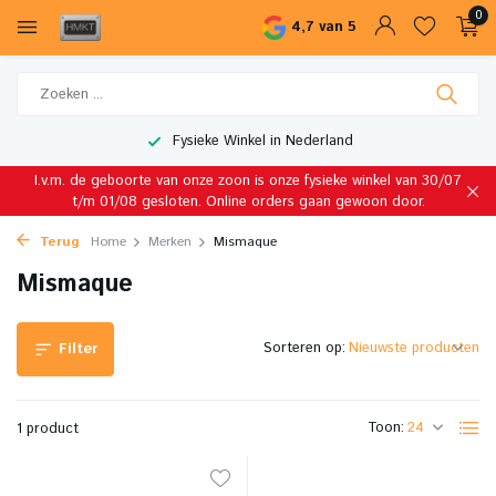
0
4,7 van 5
Fysieke Winkel in Nederland
I.v.m. de geboorte van onze zoon is onze fysieke winkel van 30/07
t/m 01/08 gesloten. Online orders gaan gewoon door.
Terug
Home
Merken
Mismaque
Mismaque
Sorteren op:
Filter
Toon:
1 product