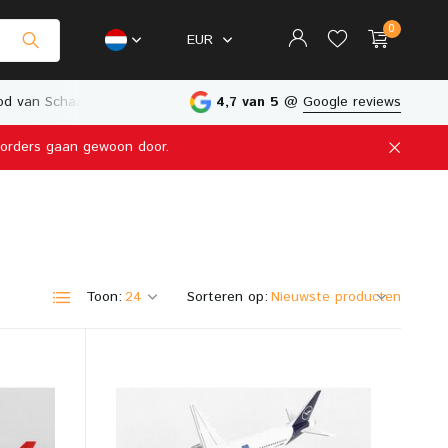
0
EUR
d van Schaalmodellen
Fysieke Winkel in Nederland
4,7 van 5
@
Google reviews
e orders gaan gewoon door.
Account aanmaken
Account aanmaken
Toon:
Sorteren op: