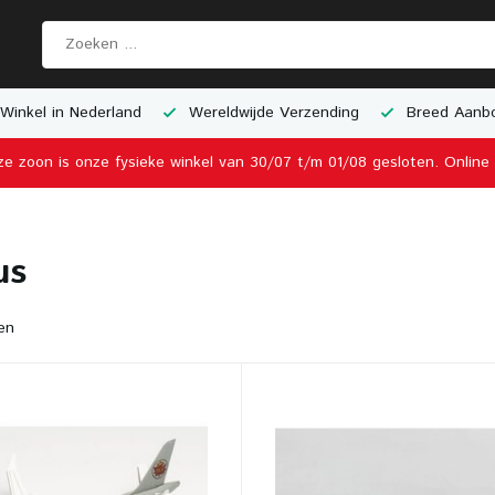
Winkel in Nederland
Wereldwijde Verzending
Breed Aanbo
ze zoon is onze fysieke winkel van 30/07 t/m 01/08 gesloten. Onlin
us
en