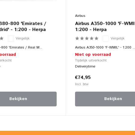
Airbus
380-800 'Emirates /
Airbus A350-1000 'F-WMIL
rid' - 1:200 - Herpa
1:200 - Herpa
Vergelijk
Vergelijk
-800 'Emirates / Real M...
Airbus A350-1000 'F-WMIL' - 1:200 ..
voorraad
Niet op voorraad
verkocht
Tijdelijk uitverkocht
e
Deliverytime
€74,95
Incl. btw
Bekijken
Bekijken