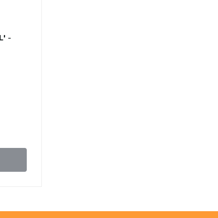
' -
.