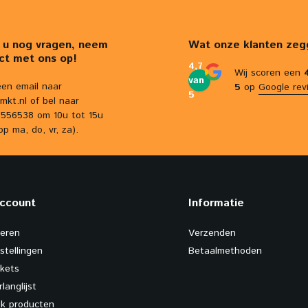
 u nog vragen, neem
Wat onze klanten zeg
ct met ons op!
4,7
Wij scoren een
van
een email naar
5
op
Google rev
5
mkt.nl
of bel naar
556538 om 10u tot 15u
op ma, do, vr, za).
account
Informatie
reren
Verzenden
stellingen
Betaalmethoden
ckets
rlanglijst
ijk producten