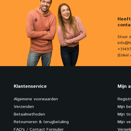
Heeft
conta
Stuur 
info@h
+31497
(Enkel 
Klantenservice
Mijn 
Algemene voorwaarden
Regist
Verzenden
Mijn be
Betaalmethoden
Mijn ti
Retourneren & terugbetaling
Mijn ve
FAQ's / Contact Formulier
Vergel