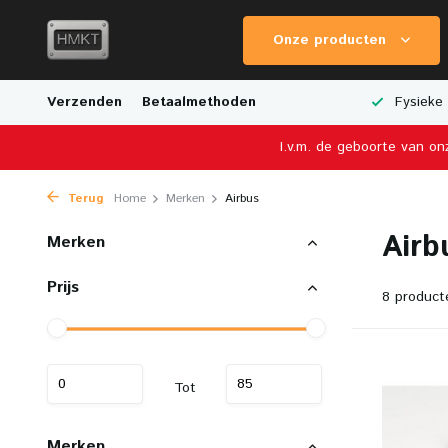
Onze producten
e Verzending
Verzenden
Breed Aanbod van Schaalmodellen
Betaalmethoden
Fysieke 
I.v.m. de geboorte van on
Terug
Home
Merken
Airbus
Airb
Merken
Prijs
8 product
Tot
Merken