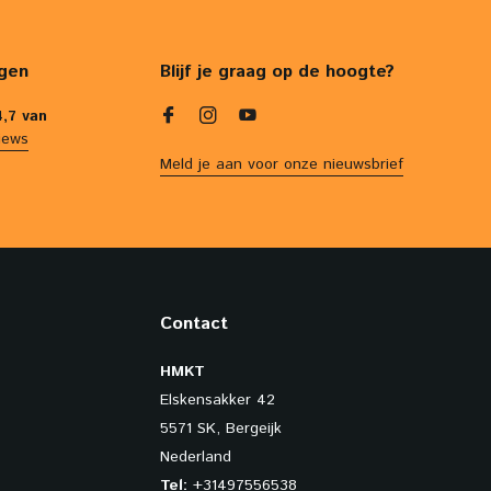
gen
Blijf je graag op de hoogte?
4,7 van
iews
Meld je aan voor onze nieuwsbrief
Contact
HMKT
Elskensakker 42
5571 SK, Bergeijk
Nederland
Tel:
+31497556538