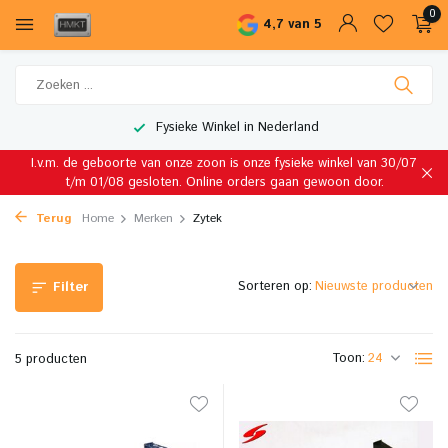
0
4,7 van 5
Fysieke Winkel in Nederland
I.v.m. de geboorte van onze zoon is onze fysieke winkel van 30/07
t/m 01/08 gesloten. Online orders gaan gewoon door.
Terug
Home
Merken
Zytek
Sorteren op:
Filter
Toon:
5 producten