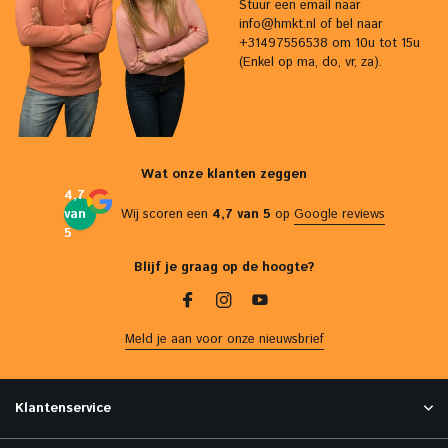
Stuur een email naar
info@hmkt.nl
of bel naar
+31497556538 om 10u tot 15u
(Enkel op ma, do, vr, za).
Wat onze klanten zeggen
4,7
van
Wij scoren een
4,7 van 5
op
Google reviews
5
Blijf je graag op de hoogte?
Meld je aan voor onze nieuwsbrief
Klantenservice