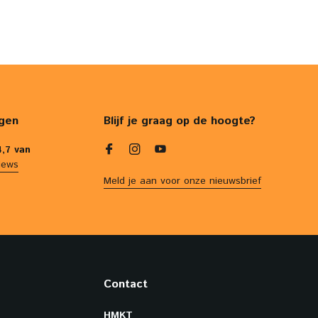
gen
Blijf je graag op de hoogte?
4,7 van
iews
Meld je aan voor onze nieuwsbrief
Contact
HMKT