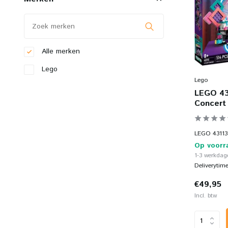
Alle merken
Lego
Lego
LEGO 43
Concert
LEGO 43113 
Op voorr
1-3 werkdage
Deliverytim
€49,95
Incl. btw