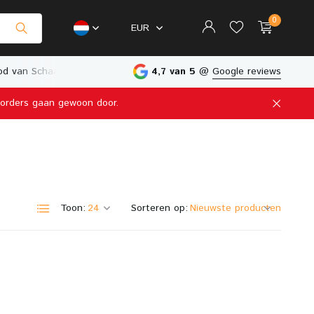
0
EUR
d van Schaalmodellen
Fysieke Winkel in Nederland
4,7 van 5
@
Google reviews
e orders gaan gewoon door.
Account aanmaken
Account aanmaken
Toon:
Sorteren op: