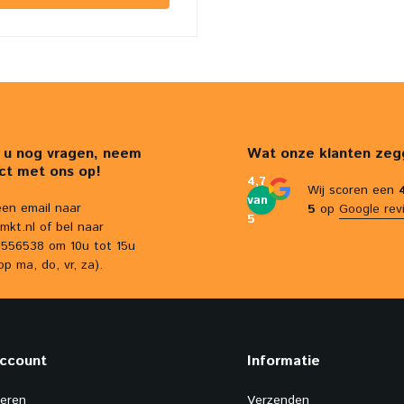
 u nog vragen, neem
Wat onze klanten zeg
ct met ons op!
4,7
Wij scoren een
van
een email naar
5
op
Google rev
5
mkt.nl
of bel naar
556538 om 10u tot 15u
op ma, do, vr, za).
account
Informatie
reren
Verzenden