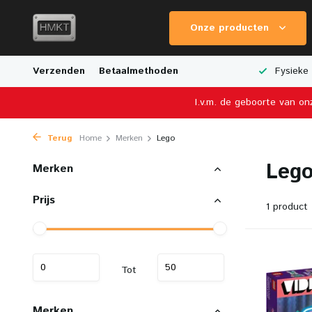
Onze producten
e Verzending
Verzenden
Breed Aanbod van Schaalmodellen
Betaalmethoden
Fysieke 
I.v.m. de geboorte van on
Terug
Home
Merken
Lego
Leg
Merken
Prijs
1 product
Tot
Merken