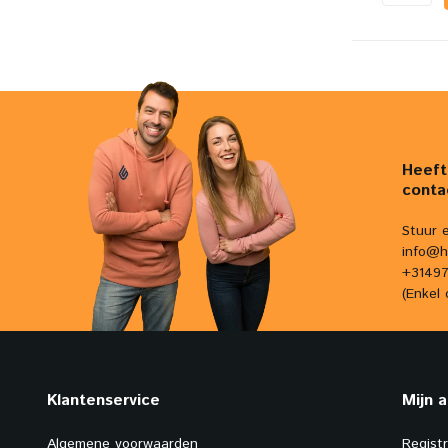
Heeft
conta
Stuur 
info@h
+31497
(Enkel 
Klantenservice
Mijn 
Algemene voorwaarden
Regist