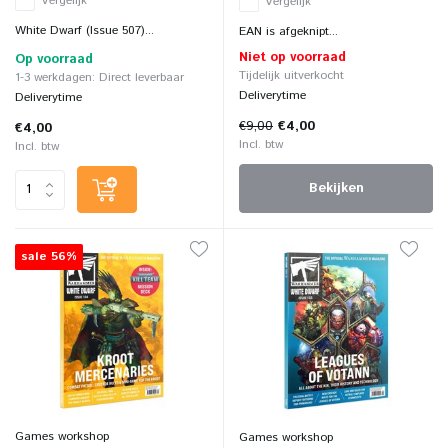
Vergelijk
Vergelijk
White Dwarf (Issue 507)...
EAN is afgeknipt...
Niet op voorraad
Op voorraad
Tijdelijk uitverkocht
1-3 werkdagen: Direct leverbaar
Deliverytime
Deliverytime
€9,00
€4,00
€4,00
Incl. btw
Incl. btw
Bekijken
sale 56%
Games workshop
Games workshop