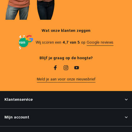
Wat onze klanten zeggen
4,7
van
Wij scoren een
4,7 van 5
op
Google reviews
5
Blijf je graag op de hoogte?
Meld je aan voor onze nieuwsbrief
Klantenservice
Mijn account