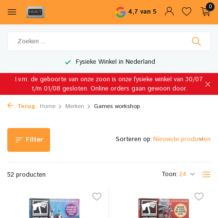
0
4,7 van 5
Wereldwijde Verzending
I.v.m. de geboorte van onze zoon is onze fysieke winkel van 30/07
t/m 01/08 gesloten. Online orders gaan gewoon door.
Terug
Home
Merken
Games workshop
Sorteren op:
Filter
Toon:
52 producten