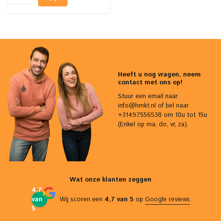
Heeft u nog vragen, neem
contact met ons op!
Stuur een email naar
info@hmkt.nl
of bel naar
+31497556538 om 10u tot 15u
(Enkel op ma, do, vr, za).
Wat onze klanten zeggen
4,7
van
Wij scoren een
4,7 van 5
op
Google reviews
5