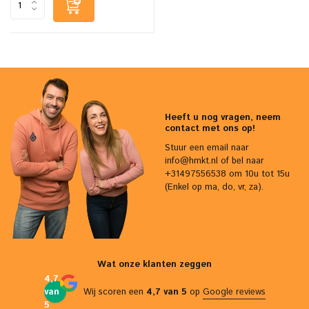
Heeft u nog vragen, neem
contact met ons op!
Stuur een email naar
info@hmkt.nl
of bel naar
+31497556538 om 10u tot 15u
(Enkel op ma, do, vr, za).
Wat onze klanten zeggen
4,7
van
Wij scoren een
4,7 van 5
op
Google reviews
5