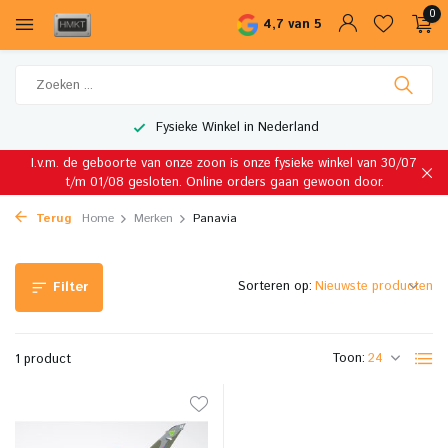
0
4,7 van 5
Fysieke Winkel in Nederland
I.v.m. de geboorte van onze zoon is onze fysieke winkel van 30/07
t/m 01/08 gesloten. Online orders gaan gewoon door.
Terug
Home
Merken
Panavia
Sorteren op:
Filter
Toon:
1 product