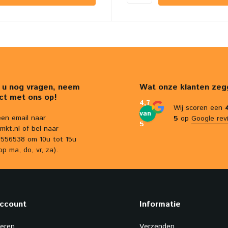
 u nog vragen, neem
Wat onze klanten zeg
ct met ons op!
4,7
Wij scoren een
van
een email naar
5
op
Google rev
5
mkt.nl
of bel naar
556538 om 10u tot 15u
op ma, do, vr, za).
account
Informatie
reren
Verzenden