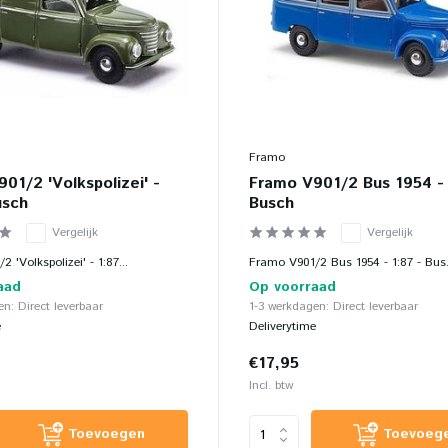
Framo
01/2 'Volkspolizei' -
Framo V901/2 Bus 1954 - 
usch
Busch
Vergelijk
Vergelijk
 'Volkspolizei' - 1:87...
Framo V901/2 Bus 1954 - 1:87 - Bus.
aad
Op voorraad
n: Direct leverbaar
1-3 werkdagen: Direct leverbaar
e
Deliverytime
€17,95
Incl. btw
Toevoegen
Toevoeg