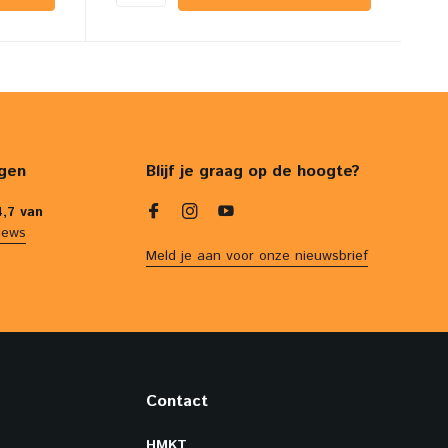
gen
Blijf je graag op de hoogte?
4,7 van
iews
Meld je aan voor onze nieuwsbrief
Contact
HMKT