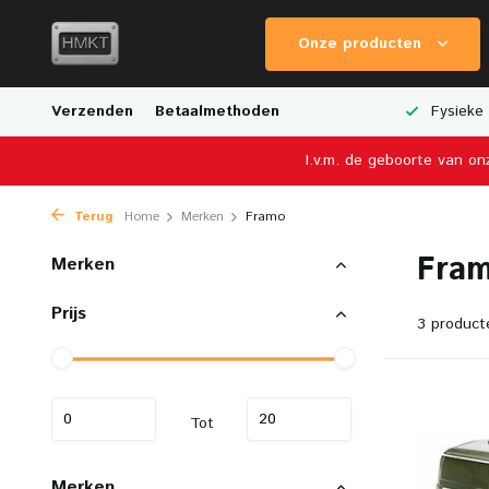
Onze producten
e Verzending
Verzenden
Breed Aanbod van Schaalmodellen
Betaalmethoden
Fysieke 
I.v.m. de geboorte van on
Terug
Home
Merken
Framo
Fra
Merken
Prijs
3 product
Tot
Merken