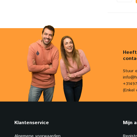
Heeft
conta
Stuur 
info@h
+31497
(Enkel 
Klantenservice
Mijn 
Algemene voorwaarden
Regist