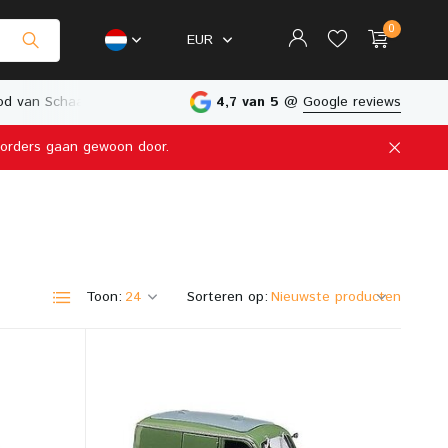
0
EUR
d van Schaalmodellen
Fysieke Winkel in Nederland
4,7 van 5
@
Google reviews
e orders gaan gewoon door.
Account aanmaken
Account aanmaken
Toon:
Sorteren op: