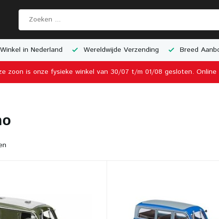
Winkel in Nederland
Wereldwijde Verzending
Breed Aanbo
ze zoon is onze fysieke winkel van 30/07 t/m 01/08 gesloten. Onlin
mo
en