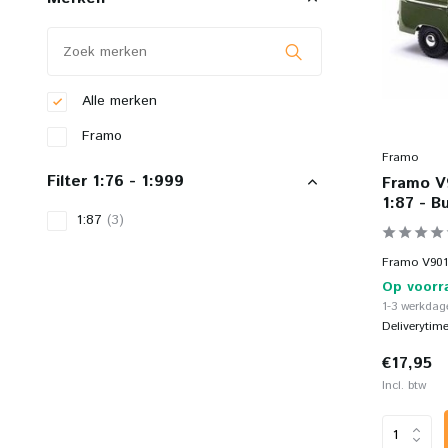
Alle merken
Framo
Framo
Filter 1:76 - 1:999
Framo V9
1:87 - B
1:87
(3)
Framo V901/2
Op voorr
1-3 werkdage
Deliverytim
€17,95
Incl. btw