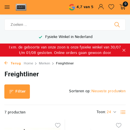
0
4,7 van 5
Fysieke Winkel in Nederland
I.v.m. de geboorte van onze zoon is onze fysieke winkel van 30/07
t/m 01/08 gesloten. Online orders gaan gewoon door.
Terug
Home
Merken
Freightliner
Freightliner
Sorteren op:
Filter
Toon:
7 producten