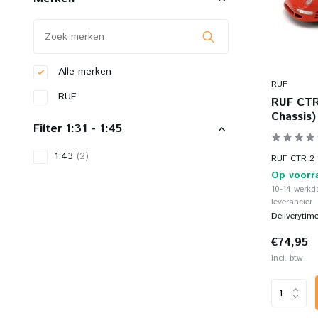
Alle merken
RUF
RUF
RUF CTR
Chassis)
Filter 1:31 - 1:45
1:43
(2)
RUF CTR 2 S
Op voorr
10-14 werkd
leverancier
Deliverytim
€74,95
Incl. btw