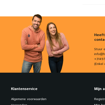
Heeft
conta
Stuur 
info@h
+31497
(Enkel 
Klantenservice
Mijn 
Algemene voorwaarden
Regist