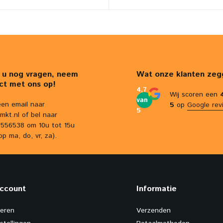
 u nog vragen, neem
Wat onze klanten zeg
ct met ons op!
4,7
Wij scoren een
van
een email naar
5
op
Google rev
5
mkt.nl
of bel naar
556538 om 10u tot 15u
op ma, do, vr, za).
account
Informatie
reren
Verzenden