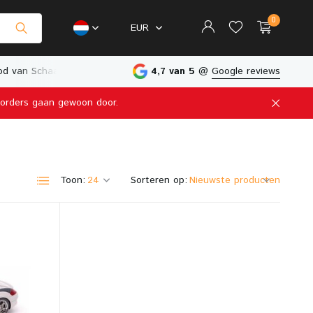
0
EUR
d van Schaalmodellen
Fysieke Winkel in Nederland
4,7 van 5
@
Google reviews
e orders gaan gewoon door.
Account aanmaken
Account aanmaken
Toon:
Sorteren op: