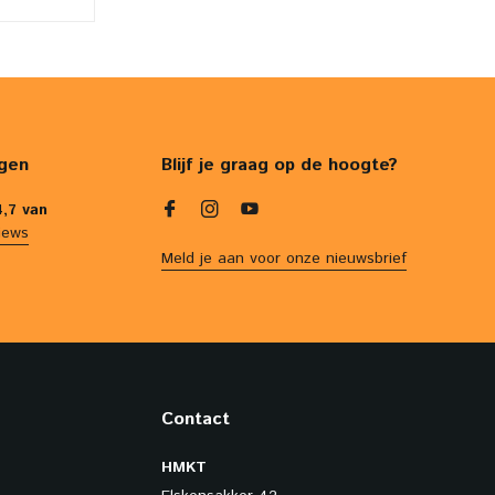
gen
Blijf je graag op de hoogte?
4,7 van
iews
Meld je aan voor onze nieuwsbrief
Contact
HMKT