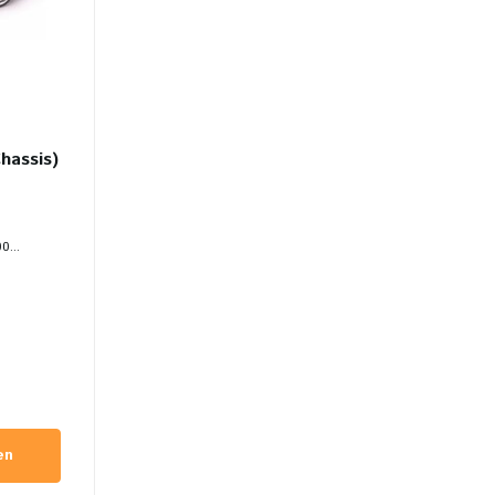
hassis)
0...
en