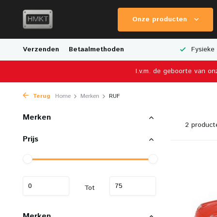
Onze producten
e Verzending
Verzenden
Breed Aanbod van Schaalmodellen
Betaalmethoden
Fysieke 
I.v.m. de geboorte van on
Terug
Home
Merken
RUF
Merken
2 product
Prijs
Tot
Merken