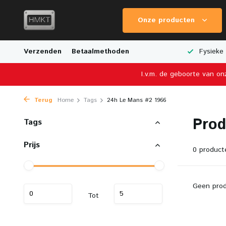
Onze producten
e Verzending
Verzenden
Breed Aanbod van Schaalmodellen
Betaalmethoden
Fysieke 
I.v.m. de geboorte van on
Terug
Home
Tags
24h Le Mans #2 1966
Prod
Tags
Prijs
0 product
Geen prod
Tot