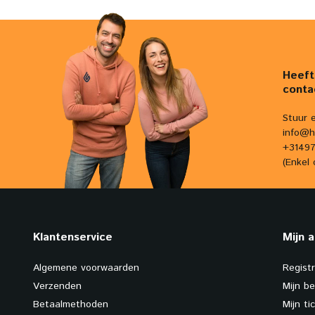
Heeft
conta
Stuur 
info@h
+31497
(Enkel 
Klantenservice
Mijn 
Algemene voorwaarden
Regist
Verzenden
Mijn be
Betaalmethoden
Mijn ti