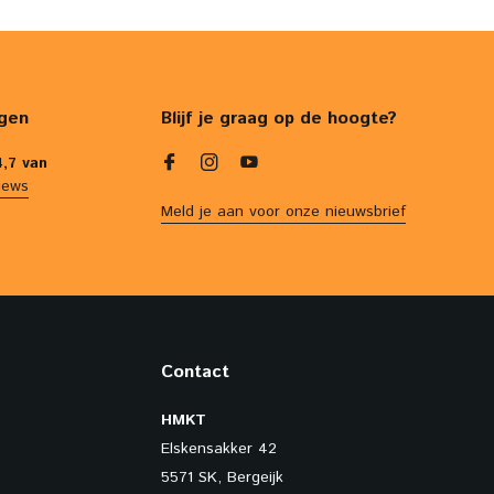
gen
Blijf je graag op de hoogte?
4,7 van
iews
Meld je aan voor onze nieuwsbrief
Contact
HMKT
Elskensakker 42
5571 SK, Bergeijk