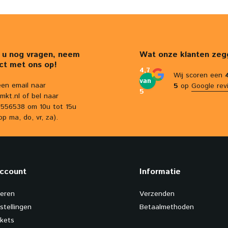
 u nog vragen, neem
Wat onze klanten zeg
ct met ons op!
4,7
Wij scoren een
van
een email naar
5
op
Google rev
5
mkt.nl
of bel naar
556538 om 10u tot 15u
op ma, do, vr, za).
account
Informatie
reren
Verzenden
stellingen
Betaalmethoden
ckets