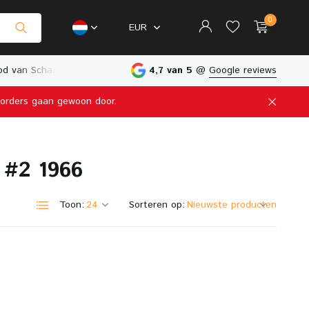
0
EUR
d van Schaalmodellen
Fysieke Winkel in Nederland
4,7 van 5
@
Google reviews
e orders gaan gewoon door.
Account aanmaken
 #2 1966
Account aanmaken
Toon:
Sorteren op: