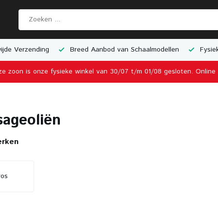
jde Verzending
Breed Aanbod van Schaalmodellen
Fysiek
ze zoon is onze fysieke winkel van 30/07 t/m 01/08 gesloten. Onlin
ageoliën
erken
ros