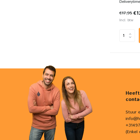
Deliverytim
€1
€17,95
Incl. btw
Heeft
conta
Stuur 
info@h
+31497
(Enkel 