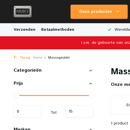
Onze producten
van Schaalmodellen
Verzenden
Betaalmethoden
Fysieke Winkel in Nederland
Wereldwi
I.v.m. de geboorte van on
Terug
Home
Massageoliën
Mass
Categorieën
Prijs
Onze m
E
Tot
1 product
Merken