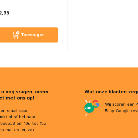
e
2,95
Toevoegen
 u nog vragen, neem
Wat onze klanten zeg
ct met ons op!
4,7
Wij scoren een
van
een email naar
5
op
Google rev
5
mkt.nl
of bel naar
556538 om 10u tot 15u
op ma, do, vr, za).