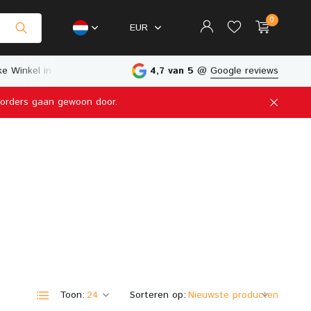
0
EUR
e Winkel in Nederland
4,7 van 5
@
Google reviews
e orders gaan gewoon door.
Account aanmaken
Account aanmaken
Toon:
Sorteren op: