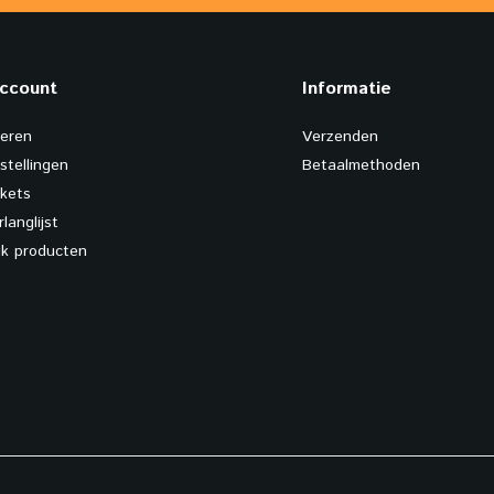
account
Informatie
reren
Verzenden
stellingen
Betaalmethoden
ckets
rlanglijst
ijk producten