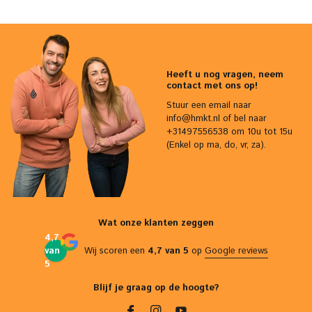
Heeft u nog vragen, neem
contact met ons op!
Stuur een email naar
info@hmkt.nl
of bel naar
+31497556538 om 10u tot 15u
(Enkel op ma, do, vr, za).
Wat onze klanten zeggen
4,7
van
Wij scoren een
4,7 van 5
op
Google reviews
5
Blijf je graag op de hoogte?