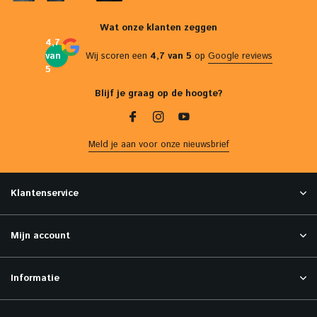
Wat onze klanten zeggen
4,7
van
Wij scoren een
4,7 van 5
op
Google reviews
5
Blijf je graag op de hoogte?
Meld je aan voor onze nieuwsbrief
Klantenservice
Mijn account
Informatie