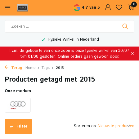
0
4,7 van 5
Fysieke Winkel in Nederland
I.v.m. de geboorte van onze zoon is onze fysieke winkel van 30/07
t/m 01/08 gesloten. Online orders gaan gewoon door.
Terug
Home
Tags
2015
Producten getagd met 2015
Onze merken
Sorteren op:
Filter