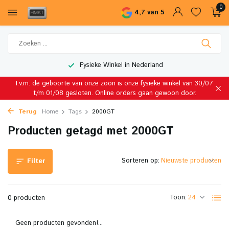
0
4,7 van 5
Fysieke Winkel in Nederland
I.v.m. de geboorte van onze zoon is onze fysieke winkel van 30/07
t/m 01/08 gesloten. Online orders gaan gewoon door.
Terug
Home
Tags
2000GT
Producten getagd met 2000GT
Sorteren op:
Filter
Toon:
0 producten
Geen producten gevonden!...