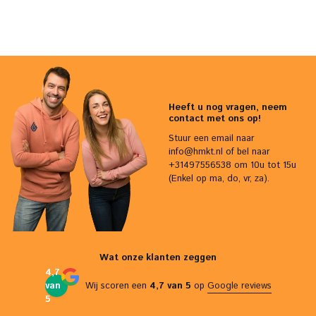
Heeft u nog vragen, neem
contact met ons op!
Stuur een email naar
info@hmkt.nl
of bel naar
+31497556538 om 10u tot 15u
(Enkel op ma, do, vr, za).
Wat onze klanten zeggen
4,7
van
Wij scoren een
4,7 van 5
op
Google reviews
5