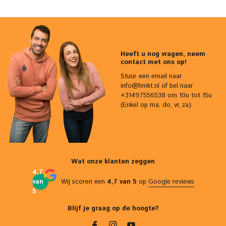
Heeft u nog vragen, neem
contact met ons op!
Stuur een email naar
info@hmkt.nl
of bel naar
+31497556538 om 10u tot 15u
(Enkel op ma, do, vr, za).
Wat onze klanten zeggen
4,7
van
Wij scoren een
4,7 van 5
op
Google reviews
5
Blijf je graag op de hoogte?