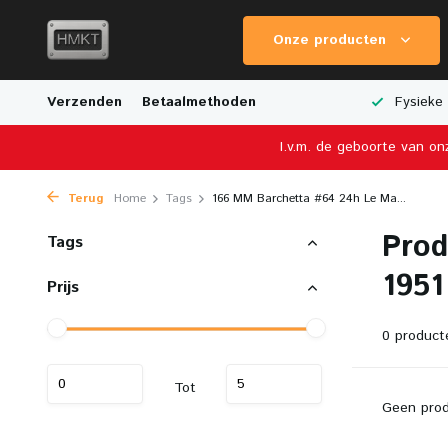
Onze producten
e Verzending
Verzenden
Breed Aanbod van Schaalmodellen
Betaalmethoden
Fysieke 
I.v.m. de geboorte van on
Terug
Home
Tags
166 MM Barchetta #64 24h Le Ma...
Prod
Tags
1951
Prijs
0 product
Tot
Geen prod