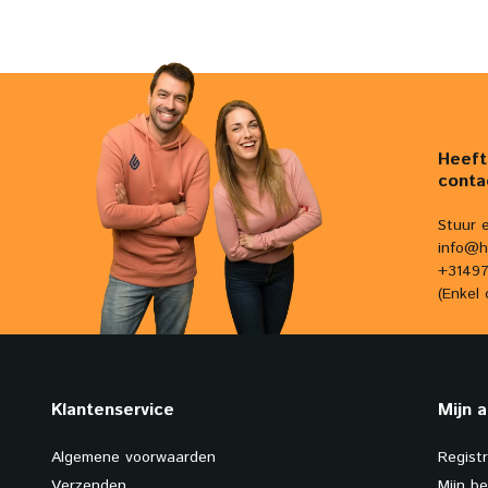
Heeft
conta
Stuur 
info@h
+31497
(Enkel 
Klantenservice
Mijn 
Algemene voorwaarden
Regist
Verzenden
Mijn be