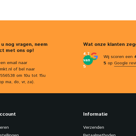
 u nog vragen, neem
Wat onze klanten zeg
ct met ons op!
4,7
Wij scoren een
van
een email naar
5
op
Google rev
5
mkt.nl
of bel naar
556538 om 10u tot 15u
op ma, do, vr, za).
account
Informatie
reren
Verzenden
stellingen
Betaalmethoden