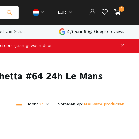
0
EUR
d van Schaalmodellen
Fysieke Winkel in Nederland
4,7 van 5
@
Google reviews
e orders gaan gewoon door.
Account aanmaken
hetta #64 24h Le Mans
Account aanmaken
Toon:
Sorteren op: