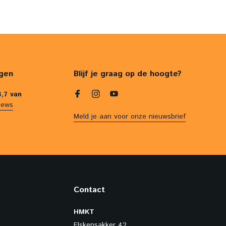
gen
Blijf je graag op de hoogte?
4,7 van
iews
Meld je aan voor onze nieuwsbrief
Contact
HMKT
Elskensakker 42