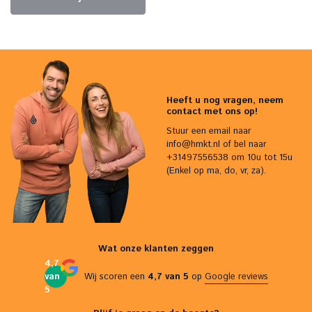
Heeft u nog vragen, neem
contact met ons op!
Stuur een email naar
info@hmkt.nl
of bel naar
+31497556538 om 10u tot 15u
(Enkel op ma, do, vr, za).
Wat onze klanten zeggen
4,7
van
Wij scoren een
4,7 van 5
op
Google reviews
5