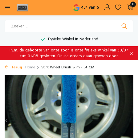
0
4,7 van 5
Fysieke Winkel in Nederland
I.v.m. de geboorte van onze zoon is onze fysieke winkel van 30/07
t/m 01/08 gesloten. Online orders gaan gewoon door.
Terug
Home
Stipt Wheel Brush Slim - 34 CM