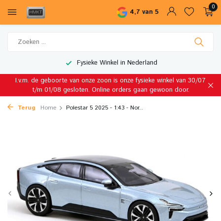
0
4,7 van 5
Fysieke Winkel in Nederland
I.v.m. de geboorte van onze zoon is onze fysieke winkel van 30/07
t/m 01/08 gesloten. Online orders gaan gewoon door.
Terug
Home
Polestar 5 2025 - 1:43 - Nor...