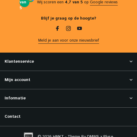
van
Wij scoren een
4,7 van 5
op
Google reviews
5
Blijf je graag op de hoogte?
Meld je aan voor onze nieuwsbrief
Klantenservice
Mijn account
Informatie
Contact
© 2026 HMKT - Theme By
DMWS
x
Plus+