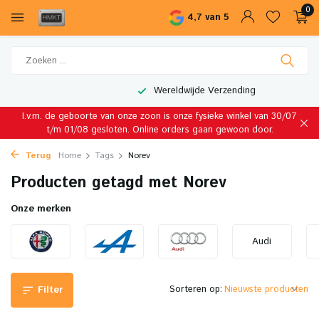
0
4,7 van 5
Wereldwijde Verzending
I.v.m. de geboorte van onze zoon is onze fysieke winkel van 30/07
t/m 01/08 gesloten. Online orders gaan gewoon door.
Terug
Home
Tags
Norev
Producten getagd met Norev
Onze merken
Audi
Sorteren op:
Filter