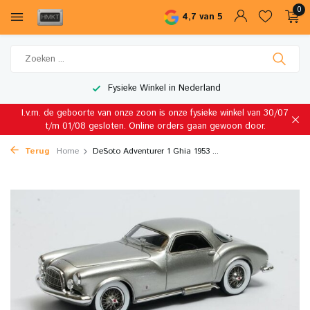
0
4,7 van 5
Fysieke Winkel in Nederland
I.v.m. de geboorte van onze zoon is onze fysieke winkel van 30/07
t/m 01/08 gesloten. Online orders gaan gewoon door.
Terug
Home
DeSoto Adventurer 1 Ghia 1953 ...