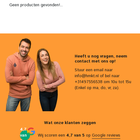
Geen producten gevonden!...
Heeft u nog vragen, neem
contact met ons op!
Stuur een email naar
info@hmkt.nl
of bel naar
+31497556538 om 10u tot 15u
(Enkel op ma, do, vr, za).
Wat onze klanten zeggen
4,7
van
Wij scoren een
4,7 van 5
op
Google reviews