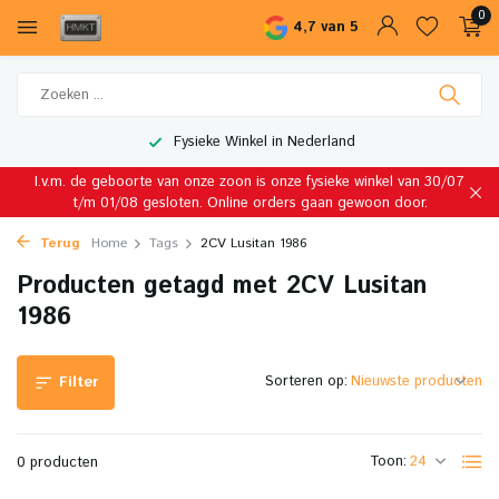
0
4,7 van 5
Fysieke Winkel in Nederland
I.v.m. de geboorte van onze zoon is onze fysieke winkel van 30/07
t/m 01/08 gesloten. Online orders gaan gewoon door.
Terug
Home
Tags
2CV Lusitan 1986
Producten getagd met 2CV Lusitan
1986
Sorteren op:
Filter
Toon:
0 producten