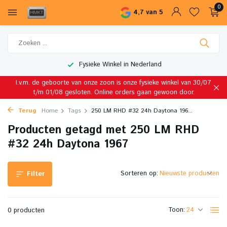
0
4,7 van 5
Fysieke Winkel in Nederland
I.v.m. de geboorte van onze zoon is onze fysieke winkel van 30/07
t/m 01/08 gesloten. Online orders gaan gewoon door.
Terug
Home
Tags
250 LM RHD #32 24h Daytona 196...
Producten getagd met 250 LM RHD
#32 24h Daytona 1967
Sorteren op:
Filter
Toon:
0 producten