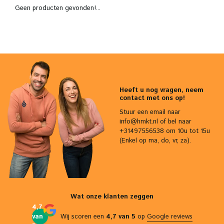
Geen producten gevonden!...
Heeft u nog vragen, neem
contact met ons op!
Stuur een email naar
info@hmkt.nl
of bel naar
+31497556538 om 10u tot 15u
(Enkel op ma, do, vr, za).
Wat onze klanten zeggen
4,7
van
Wij scoren een
4,7 van 5
op
Google reviews