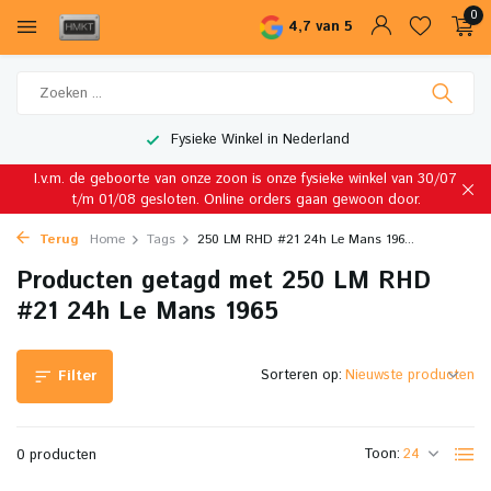
0
4,7 van 5
Fysieke Winkel in Nederland
I.v.m. de geboorte van onze zoon is onze fysieke winkel van 30/07
t/m 01/08 gesloten. Online orders gaan gewoon door.
Terug
Home
Tags
250 LM RHD #21 24h Le Mans 196...
Producten getagd met 250 LM RHD
#21 24h Le Mans 1965
Sorteren op:
Filter
Toon:
0 producten