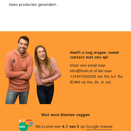
Geen producten gevonden!...
Heeft u nog vragen, neem
contact met ons op!
Stuur een email naar
info@hmkt.nl
of bel naar
+31497556538 om 10u tot 15u
(Enkel op ma, do, vr, za).
Wat onze klanten zeggen
4,7
van
Wij scoren een
4,7 van 5
op
Google reviews