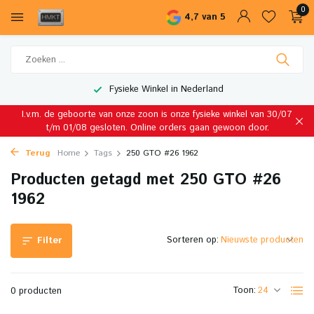
0
4,7 van 5
Fysieke Winkel in Nederland
I.v.m. de geboorte van onze zoon is onze fysieke winkel van 30/07
t/m 01/08 gesloten. Online orders gaan gewoon door.
Terug
Home
Tags
250 GTO #26 1962
Producten getagd met 250 GTO #26
1962
Sorteren op:
Filter
Toon:
0 producten