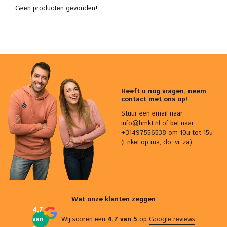
Geen producten gevonden!...
Heeft u nog vragen, neem
contact met ons op!
Stuur een email naar
info@hmkt.nl
of bel naar
+31497556538 om 10u tot 15u
(Enkel op ma, do, vr, za).
Wat onze klanten zeggen
4,7
van
Wij scoren een
4,7 van 5
op
Google reviews