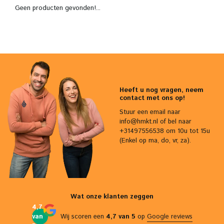
Geen producten gevonden!...
Heeft u nog vragen, neem
contact met ons op!
Stuur een email naar
info@hmkt.nl
of bel naar
+31497556538 om 10u tot 15u
(Enkel op ma, do, vr, za).
Wat onze klanten zeggen
4,7
van
Wij scoren een
4,7 van 5
op
Google reviews