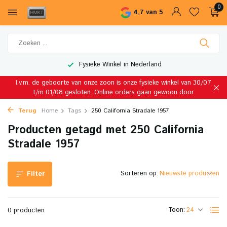
0
4,7 van 5
Fysieke Winkel in Nederland
I.v.m. de geboorte van onze zoon is onze fysieke winkel van 30/07
t/m 01/08 gesloten. Online orders gaan gewoon door.
Terug
Home
Tags
250 California Stradale 1957
Producten getagd met 250 California
Stradale 1957
Sorteren op:
Filter
Toon:
0 producten