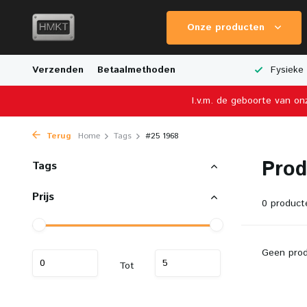
Onze producten
e Verzending
Verzenden
Breed Aanbod van Schaalmodellen
Betaalmethoden
Fysieke 
I.v.m. de geboorte van on
Terug
Home
Tags
#25 1968
Prod
Tags
Prijs
0 product
Geen prod
Tot