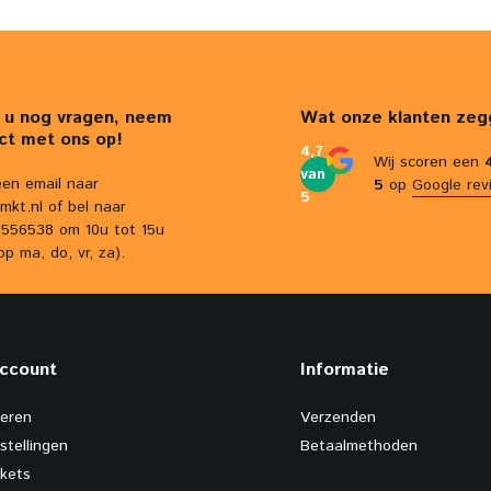
 u nog vragen, neem
Wat onze klanten zeg
ct met ons op!
4,7
Wij scoren een
van
een email naar
5
op
Google rev
5
mkt.nl
of bel naar
556538 om 10u tot 15u
op ma, do, vr, za).
account
Informatie
reren
Verzenden
stellingen
Betaalmethoden
ckets