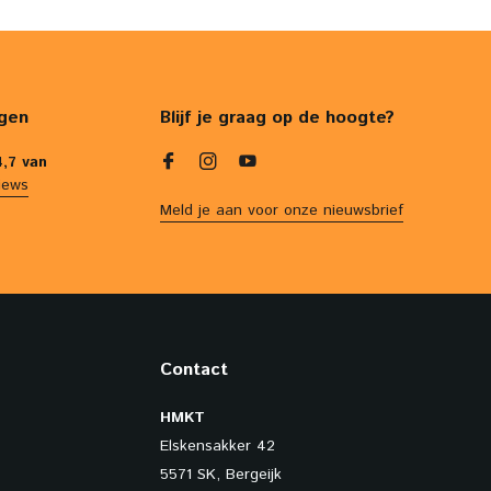
gen
Blijf je graag op de hoogte?
4,7 van
iews
Meld je aan voor onze nieuwsbrief
Contact
HMKT
Elskensakker 42
5571 SK, Bergeijk