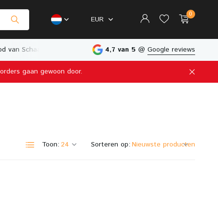
0
EUR
d van Schaalmodellen
Fysieke Winkel in Nederland
4,7 van 5
@
Google reviews
e orders gaan gewoon door.
Account aanmaken
Account aanmaken
Toon:
Sorteren op: