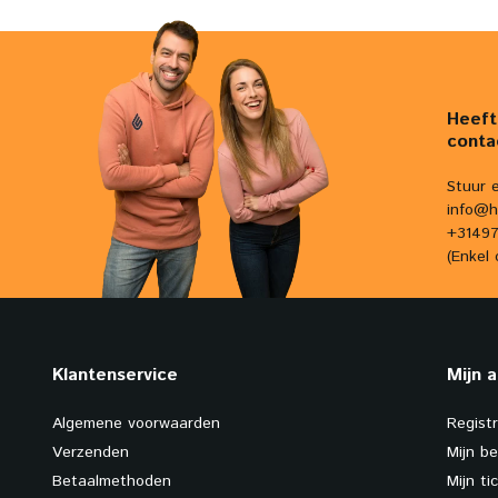
Heeft
conta
Stuur 
info@h
+31497
(Enkel 
Klantenservice
Mijn 
Algemene voorwaarden
Regist
Verzenden
Mijn be
Betaalmethoden
Mijn ti