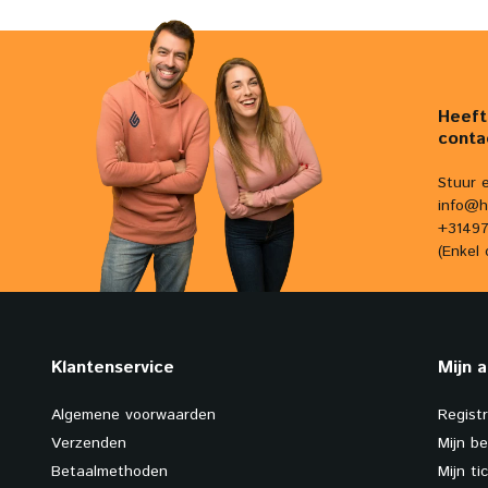
Heeft
conta
Stuur 
info@h
+31497
(Enkel 
Klantenservice
Mijn 
Algemene voorwaarden
Regist
Verzenden
Mijn be
Betaalmethoden
Mijn ti