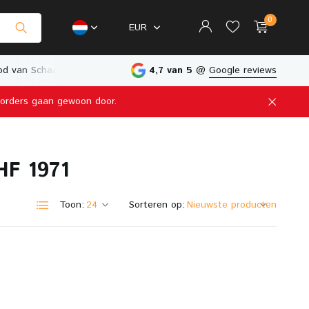
0
EUR
d van Schaalmodellen
Fysieke Winkel in Nederland
4,7 van 5
@
Google reviews
e orders gaan gewoon door.
Account aanmaken
HF 1971
Account aanmaken
Toon:
Sorteren op: