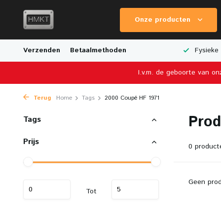
Onze producten
e Verzending
Verzenden
Breed Aanbod van Schaalmodellen
Betaalmethoden
Fysieke 
I.v.m. de geboorte van on
Terug
Home
Tags
2000 Coupé HF 1971
Prod
Tags
Prijs
0 product
Geen prod
Tot