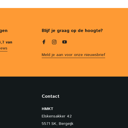
gen
Blijf je graag op de hoogte?
4,7 van
iews
Meld je aan voor onze nieuwsbrief
Contact
HMKT
Elskensakker 42
5571 SK, Bergeijk