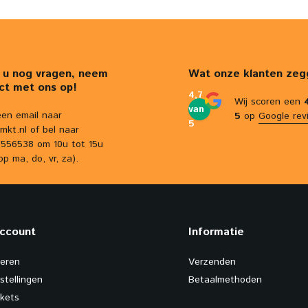
 u nog vragen, neem
Wat onze klanten zeg
ct met ons op!
4,7
Wij scoren een
van
een email naar
5
op
Google rev
5
mkt.nl
of bel naar
556538 om 10u tot 15u
op ma, do, vr, za).
account
Informatie
reren
Verzenden
stellingen
Betaalmethoden
ckets