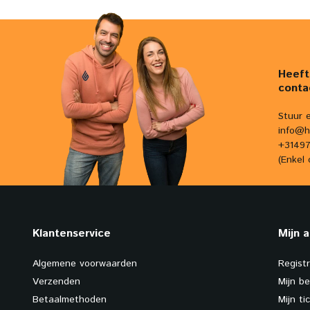
Heeft
conta
Stuur 
info@h
+31497
(Enkel 
Klantenservice
Mijn 
Algemene voorwaarden
Regist
Verzenden
Mijn be
Betaalmethoden
Mijn ti