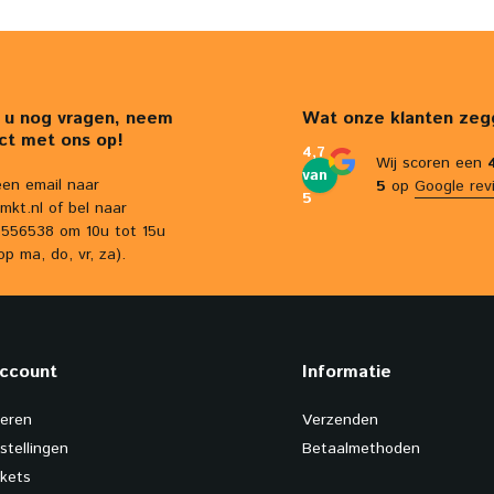
 u nog vragen, neem
Wat onze klanten zeg
ct met ons op!
4,7
Wij scoren een
van
een email naar
5
op
Google rev
5
mkt.nl
of bel naar
556538 om 10u tot 15u
op ma, do, vr, za).
account
Informatie
reren
Verzenden
stellingen
Betaalmethoden
ckets