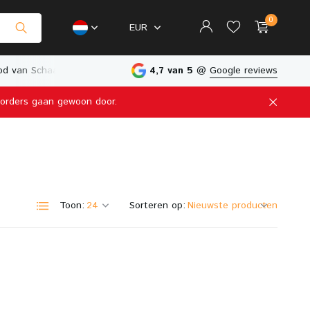
0
EUR
d van Schaalmodellen
Fysieke Winkel in Nederland
4,7 van 5
@
Google reviews
e orders gaan gewoon door.
Account aanmaken
Account aanmaken
Toon:
Sorteren op: