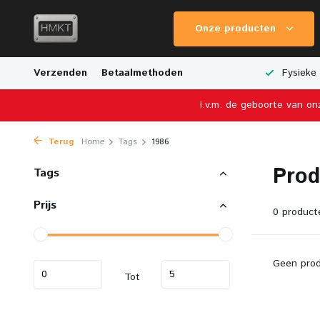
Onze producten
e Verzending
Verzenden
Breed Aanbod van Schaalmodellen
Betaalmethoden
Fysieke 
I.v.m. de geboorte van on
Terug
Home
Tags
1986
Prod
Tags
Prijs
0 product
Geen prod
Tot