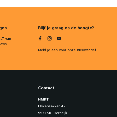
gen
Blijf je graag op de hoogte?
4,7 van
iews
Meld je aan voor onze nieuwsbrief
Contact
HMKT
Elskensakker 42
5571 SK, Bergeijk