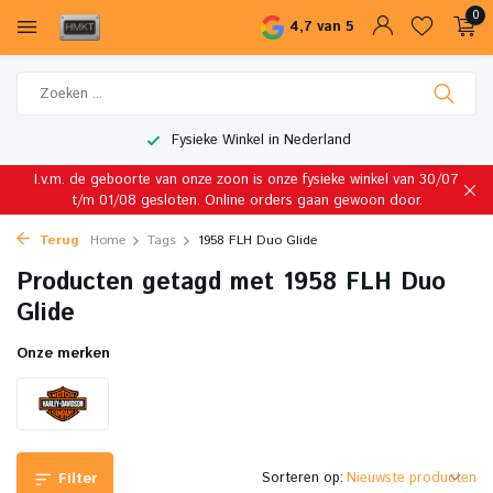
0
4,7 van 5
Fysieke Winkel in Nederland
I.v.m. de geboorte van onze zoon is onze fysieke winkel van 30/07
t/m 01/08 gesloten. Online orders gaan gewoon door.
Terug
Home
Tags
1958 FLH Duo Glide
Producten getagd met 1958 FLH Duo
Glide
Onze merken
Sorteren op:
Filter