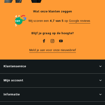
Wat onze klanten zeggen
4,7
van
Wij scoren een
4,7 van 5
op
Google reviews
5
Blijf je graag op de hoogte?
Meld je aan voor onze nieuwsbrief
Klantenservice
Mijn account
Informatie