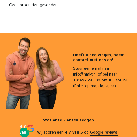
Geen producten gevonden!...
Heeft u nog vragen, neem
contact met ons op!
Stuur een email naar
info@hmkt.nl
of bel naar
+31497556538 om 10u tot 15u
(Enkel op ma, do, vr, za).
Wat onze klanten zeggen
4,7
van
Wij scoren een
4,7 van 5
op
Google reviews