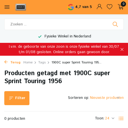
0
4,7 van 5
Fysieke Winkel in Nederland
I.v.m. de geboorte van onze zoon is onze fysieke winkel van 30/07
t/m 01/08 gesloten. Online orders gaan gewoon door.
Terug
Home
Tags
1900C super Sprint Touring 195...
Producten getagd met 1900C super
Sprint Touring 1956
Sorteren op:
Filter
Toon:
0 producten